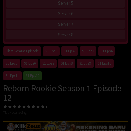
Server 5
Server 6
Server 7
Server 8
Lihat Semua Episode
S1 Eps1
S1 Eps2
S1 Eps3
S1 Eps4
S1 Eps5
S1 Eps6
S1 Eps7
S1 Eps8
S1 Eps9
S1 Eps10
S1 Eps11
S1 Eps12
Reborn Rookie Season 1 Episode
12
Tidak ada voting