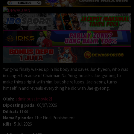
Yong-ho finally wakes up in his body and saves Jun-hyeon, who was
in danger because of Chairman Na. Yong-ho asks Jae-gyeong to
make things right with him, but she refuses. Jae-seong turns
himself in and reveals everything he did with Jae-gyeong.
Oleh:
adminpusatmovie21
Diposting pada:
06/07/2026
Dilihat:
1188
Nama Episode:
The Final Punishment
Rilis:
5 Jul 2026