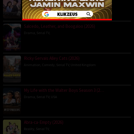
BOX OFFICE
,
Comedy
,
Drama
,
Serial TV
,
Korea
Salcedo, Leather, and Boogaloo (2026)
Drama
,
Serial TV
,
Ricky Gervais Alley Cats (2026)
Animation
,
Comedy
,
Serial TV
,
United Kingdom
My Life with the Walter Boys Season 3 (2…
Drama
,
Serial TV
,
USA
Abra-ca-Empty (2026)
Reality
,
Serial TV
,