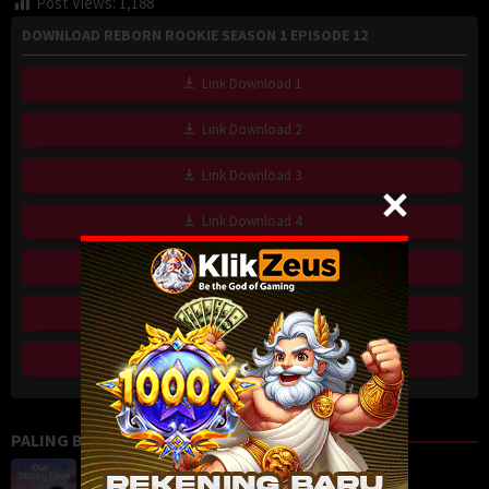
Post Views:
1,188
DOWNLOAD REBORN ROOKIE SEASON 1 EPISODE 12
Link Download 1
Link Download 2
Link Download 3
Link Download 4
Link Download 5
Link Download 6
Link Download 7
PALING BANYAK DITONTON
Our Sticky Love (2026)